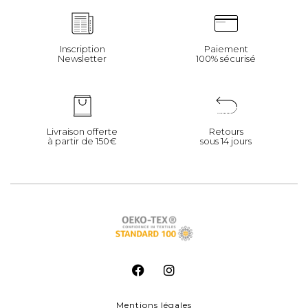
Inscription
Paiement
Newsletter
100% sécurisé
Livraison offerte
Retours
à partir de 150€
sous 14 jours
F
I
a
n
c
s
e
t
b
a
Mentions légales