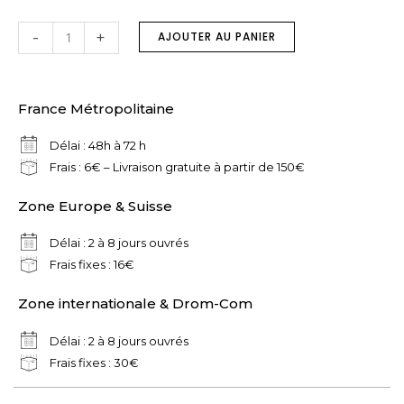
quantité
-
+
AJOUTER AU PANIER
de
Maxi-
pochette
France Métropolitaine
"Jaune-
Beige"
Délai : 48h à 72 h
Frais : 6€ – Livraison gratuite à partir de 150€
Zone Europe & Suisse
Délai : 2 à 8 jours ouvrés
Frais fixes : 16€
Zone internationale & Drom-Com
Délai : 2 à 8 jours ouvrés
Frais fixes : 30€