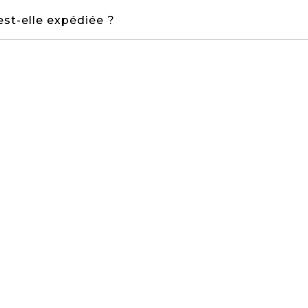
t-elle expédiée ?
 et adresser un message personnalisé dans ma c
tuer un échange ou remboursement ?
Paiement
Livraison offerte
100% sécurisé
à partir de 150€