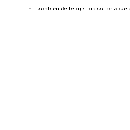
En combien de temps ma commande es
Puis-je obtenir un emballage cadeau
Quel est le délai maximum pour effec
Inscription
Newsletter