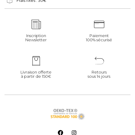
Frais fixes : 30€
Inscription
Paiement
Newsletter
100% sécurisé
Livraison offerte
Retours
à partir de 150€
sous 14 jours
F
I
a
n