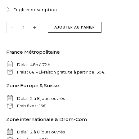
English description
quantité
-
+
AJOUTER AU PANIER
de
Drap
de
France Métropolitaine
plage
"Blanc-
Délai : 48h à 72 h
Beige
Frais : 6€ – Livraison gratuite à partir de 150€
"
Zone Europe & Suisse
Délai : 2 à 8 jours ouvrés
Frais fixes : 16€
Zone internationale & Drom-Com
Délai : 2 à 8 jours ouvrés