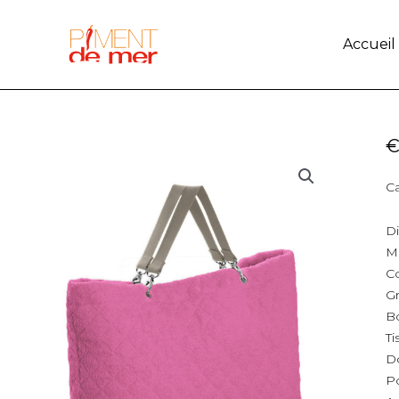
Aller
au
Accueil
contenu
Ca
Di
Ma
C
G
Bo
Ti
Do
Po