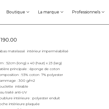
Boutique
La marque
Professionnels
€
190.00
bas matelassé intérieur imperméabilisé
m : 52cm (long) x 40 (haut) x 23 (larg)
tière principale : éponge de coton
omposition : 93% coton 7% polyester
rammage : 300 g/m2
uclette intirable
ssu traité anti-UV
ublure intérieure : polyester enduit
che intérieure plaquée