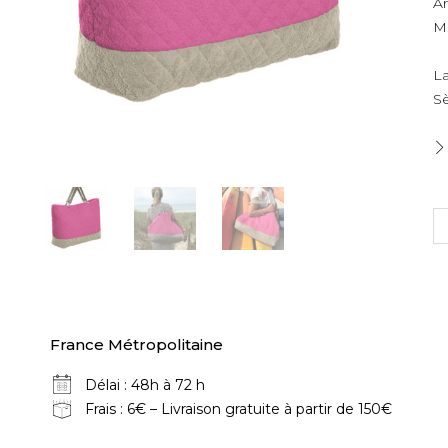
A
Mo
La
Sè
q
d
G
S
C
"
B
France Métropolitaine
Délai : 48h à 72 h
Frais : 6€ – Livraison gratuite à partir de 150€