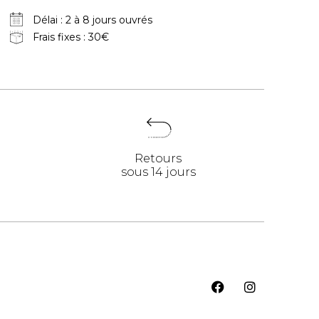
Délai : 2 à 8 jours ouvrés
Frais fixes : 30€
Retours
sous 14 jours
F
I
a
n
c
s
e
t