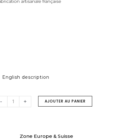
brication artisanale française
English description
uantité
e
-
+
AJOUTER AU PANIER
ragonne
n
ir
Zone Europe & Suisse